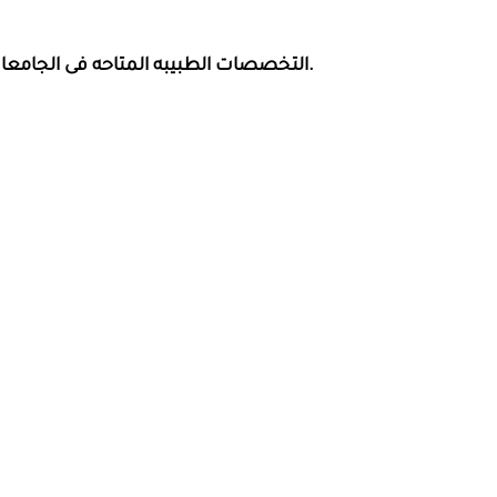
التخصصات الطبيبه المتاحه فى الجامعات الروسيه للدراسه باللغه الروسيه والانجليزيه.