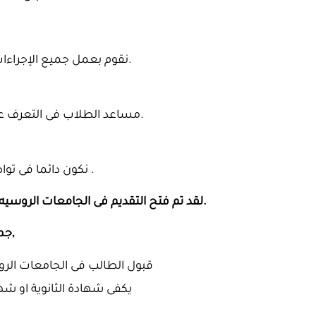
نقوم بعمل جميع الإجراءات المتعلقه بالطلاب وانهاء جميع امور الطالب.
مساعد الطلاب فى التعرف على المدينه وكل مايحتاجه فى المدينه والدراسه.
نكون دائما فى تواصل مستمر مع الطلاب إذا كانوا بحاجه الى شئ .
لقد تم فتح التقديم فى الجامعات الروسيه لعام 2024للدراسه باللغه الروسيه والإنجليرية.
جميع التخصصات العلمية والأدبية متاح للدراسه,
قبول الطالب فى الجامعات الروسيه مضمون 00 1ف
يكفى شهادة الثانوية او شها