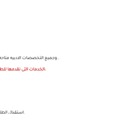
وجميع التخصصات الادبيه متاحه مثل لغات وترجمه اعلام سياحيه وفنادق والخ..
الخدمات التى نقدمها للطلاب الذين يأتون للدراسه الى روسيا عن طريقنا:
استقبال الطلاب فى المطار وتوصيلهم إلى السكن الجامعى.