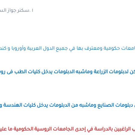
‎١‏ .سكنر جواز السفر على ان تكون صلاحيته اكثر من سنة ونصف
ن لدبلومات الزراعة وماشبه الدبلومات يدخل كليات الطب فى روس
ن دبلومات الصنايع وماشبه من الدبلومات يدخل كليات الهندسة وا