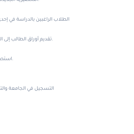
التحضيرية الجديدة 2024 للعام الدراسي الجديد » بمختلف اللغات:
الطلاب الراغبين بالدراسة في إح
تقديم أوراق الطالب إلى الجامعة واستصدار القبول والدعوة من الجامعة.
استصدار الفيزة من السفارة الروسية في بلد الطالب.
السكن المؤقت فى
التسجيل في الجامعة وال