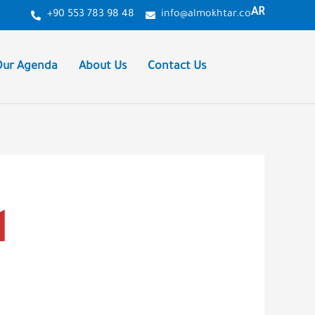
AR
+90 553 783 98 48
info@almokhtar.co
Our Agenda
About Us
Contact Us
ا