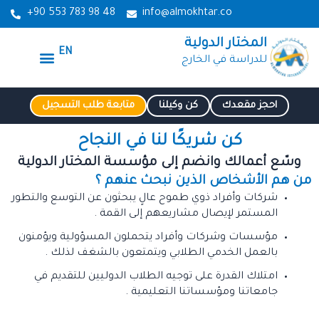
خطي
+90 553 783 98 48
info@almokhtar.co
لى
المختار الدولية
لمحتوى
EN
Menu
للدراسة في الخارج
الدراسة في تركيا
الدراسة في مصر
الدراسة في المانيا
الدراسة في روسيا
الصفحة الرئيسية
الدراسة في قيرغيز
احجز مقعدك
كن وكيلنا
متابعة طلب التسجيل
كن شريكًا لنا في النجاح
وسّع أعمالك وانضم إلى مؤسسة المختار الدولية
من هم الأشخاص الذين نبحث عنهم ؟
شركات وأفراد ذوي طموح عالٍ يبحثون عن التوسع والتطور
المستمر لإيصال مشاريعهم إلى القمة .
مؤسسات وشركات وأفراد يتحملون المسؤولية ويؤمنون
بالعمل الخدمي الطلابي ويتمتعون بالشغف لذلك .
امتلاك القدرة على توجيه الطلاب الدوليين للتقديم في
جامعاتنا ومؤسساتنا التعليمية .