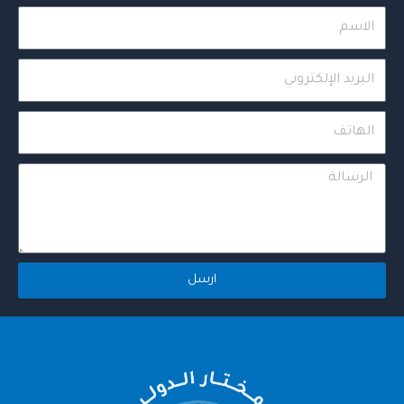
Name
Email
Phone
Message
ارسل