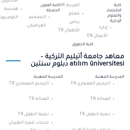
الالكترون EN+TR
كلية
العربية AR
كلية الفنون
هندسة
الاقتصاد
الجميلة:
معلم
والعلوم
التصميم
الكومبيوتر +TR
الإدارية:
رياض
الغرافيكي
إدارة
الأطفال TR
الأعمال EN
كلية الحقوق:
معاهد جامعة أتيليم التركية –
atılım üniversitesi دبلوم سنتين
المدرسة المهنية:
المدرسة المهنية:
الترميم المعماري TR
الترميم المعماري TR
العدالة TR
العدالة TR
تنمية الطفل TR
تنمية الطفل TR
خدمات قمرة الطيران
خدمات قمرة الطيران