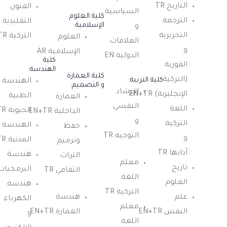
التاريخ TR
الفنون
السياسية
كلية العلوم
الترجمة
التقليدية
الإسلامية:
و
التحريرية
التركية TR
العلوم
العلاقات
و
الإسلامية AR
الدولية EN
كلية
الفورية
الهندسة:
كلية العمارة
(التركية-
كلية التربية:
الهندسة
و التصميم:
الإرشاد
الإنجليزية) EN+TR
الطبية
العمارة
النفسي
اللغة
الحيوية EN+TR
الداخلية EN+TR
و
التركية
الهندسة
حفظ
التوجيه TR
و
المدنية EN+TR
وترميم
آدابها TR
هندسة
التراث
معلم
تاريخ
البرمجيات N
الثقافي TR
اللغة
العلوم
هندسة
التركية TR
علم
هندسة
الكهرباء
معلم
النفس EN+TR
العمارة EN+TR
و
اللغة