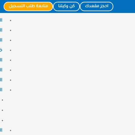
خطي
Post
احجز مقعدك
كن وكيلنا
متابعة طلب التسجيل
لى
navigation
Menu
ا
لمحتوى
ا
ا
خد
ال
ا
ا
ا
ال