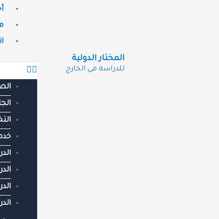
أج
م
ا
المختار الدولية
للدراسة في الخارج
الص
الج
الت
خدما
الدر
الد
الد
الد