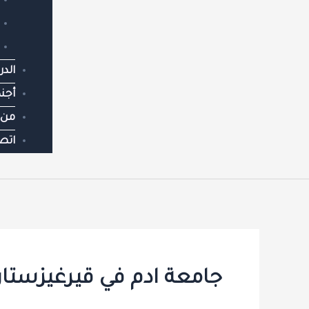
الدر
أجند
من 
اتص
جامعة ادم في قيرغيزستان – University