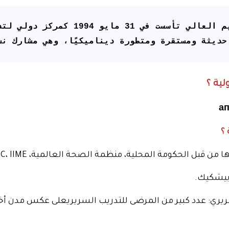
ديثة ومستقرة ومتطورة ديناميكيًا، وهي مشارك نشط
لية ؟
 ؟
ة المحلية، منظمة الصحة العالمية، FAIMER، PMDC، NMC، MCI، BMDC، IIME
بيشكيك.
سريري: عدد كبير من المرضى للتدريب السريريعلى عكس مدن أخر